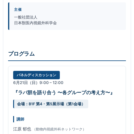
主催
一般社団法人
日本獣医内視鏡外科学会
プログラム
パネルディスカッション
6月21日（日）9:00 – 12:00
『ラパ胆を語り合う 〜各グループの考え方〜』
会場：B1F 第4・第5展示場（第1会場）
講師
江原 郁也
（動物内視鏡外科ネットワーク）