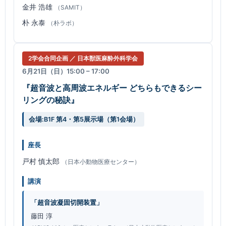
金井 浩雄
（SAMIT）
朴 永泰
（朴ラボ）
2学会合同企画 ／ 日本獣医麻酔外科学会
6月21日（日）15:00 – 17:00
『超音波と高周波エネルギー どちらもできるシー
リングの秘訣』
会場:B1F 第4・第5展示場（第1会場）
座長
戸村 慎太郎
（日本小動物医療センター）
講演
「超音波凝固切開装置」
藤田 淳