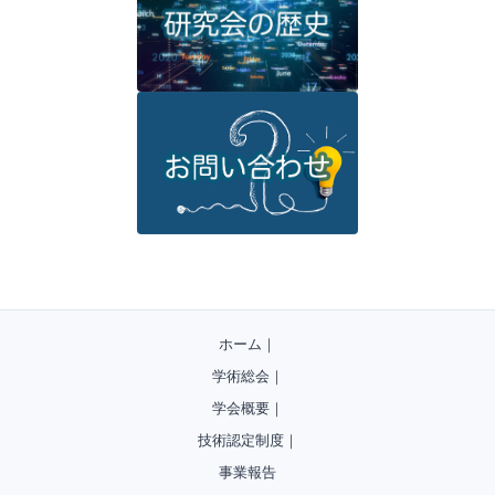
ホーム
｜
学術総会
｜
学会概要
｜
技術認定制度
｜
事業報告