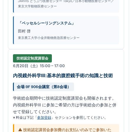
JARVIS どうぶつ医療センター Tokyo／日本小動物医療センター／
東京大学動物医療センター
「ベッセルシーリングシステム」
田村 啓
東京農工大学小金井動物救急医療センター
技術認定制度講習会
6月20日（土）15:00 – 17:00
内視鏡外科学Ⅲ:基本的腹腔鏡手術の知識と技術
会場:9F 906会議室（第8会場）
学術総会期間中に技術認定制度講習会も開催されます。
内視鏡外科学Ⅲ に参加ご希望の方は学術総会の参加と併
せて登録してください。
※ 料金は下記「
参加登録
」セクションを参照してください。
⚠️ 技術認定講習会参加費のお支払いのみでご参加いた