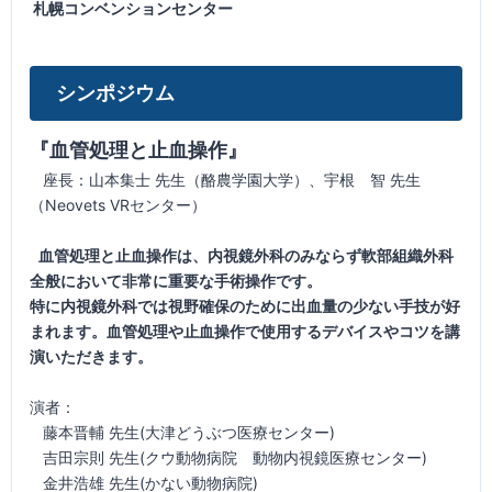
札幌コンベンションセンター
シンポジウム
『血管処理と止血操作』
座長：山本集士 先生（酪農学園大学）、宇根 智 先生
（Neovets VRセンター）
血管処理と止血操作は、内視鏡外科のみならず軟部組織外科
全般において非常に重要な手術操作です。
特に内視鏡外科では視野確保のために出血量の少ない手技が好
まれます。血管処理や止血操作で使用するデバイスやコツを講
演いただきます。
演者：
藤本晋輔 先生(大津どうぶつ医療センター)
吉田宗則 先生(クウ動物病院 動物内視鏡医療センター)
金井浩雄 先生(かない動物病院)